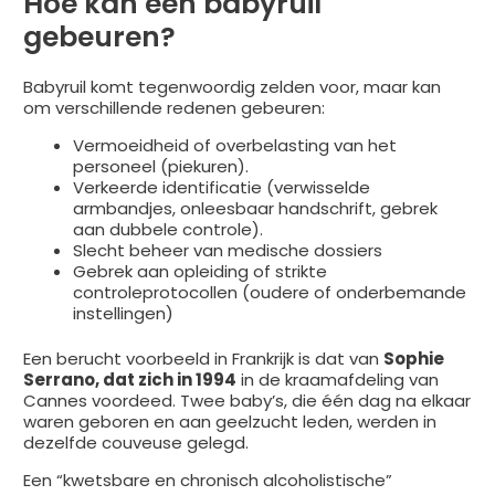
Hoe kan een babyruil
gebeuren?
Babyruil komt tegenwoordig zelden voor, maar kan
om verschillende redenen gebeuren:
Vermoeidheid of overbelasting van het
personeel (piekuren).
Verkeerde identificatie (verwisselde
armbandjes, onleesbaar handschrift, gebrek
aan dubbele controle).
Slecht beheer van medische dossiers
Gebrek aan opleiding of strikte
controleprotocollen (oudere of onderbemande
instellingen)
Een berucht voorbeeld in Frankrijk is dat van
Sophie
Serrano, dat zich in 1994
in de kraamafdeling van
Cannes voordeed. Twee baby’s, die één dag na elkaar
waren geboren en aan geelzucht leden, werden in
dezelfde couveuse gelegd.
Een “kwetsbare en chronisch alcoholistische”