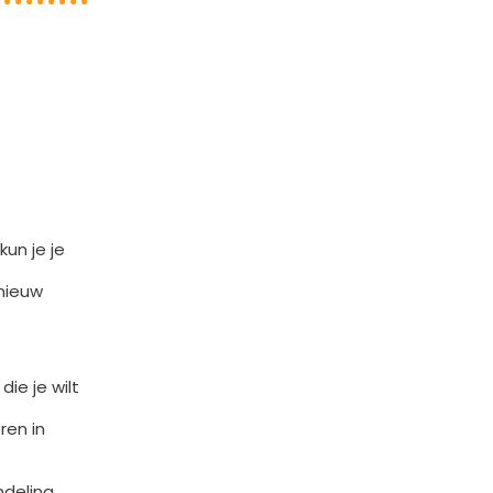
un je je
 nieuw
ie je wilt
ren in
deling.