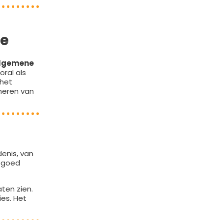
ge
lgemene
ral als
 het
heren van
denis, van
rfgoed
ten zien.
es. Het