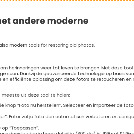
met andere moderne
lso modern tools for restoring old photos.
om herinneringen weer tot leven te brengen. Met deze tool k
ige scan. Dankzij de geavanceerde technologie op basis van
le en efficiënte oplossing om deze foto’s te retoucheren en
 meeste uit deze tool te halen:
e knop “Foto nu herstellen”. Selecteer en importeer de foto d
rger”. Fotor zal je foto dan automatisch verbeteren en corrige
je op “Toepassen”.
ens downloaden in hoge definitie (300 dpi) in JPG- of PNG-in