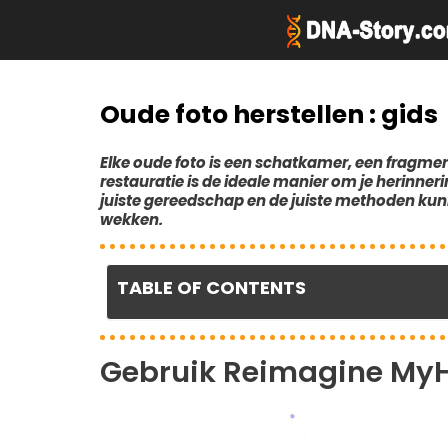
Ga
naar
de
inhoud
Oude foto herstellen : gids
BESTE DNA-TEST VOOR 
BESTE GENEALOGIEWEBSIT
Elke oude foto is een schatkamer, een fragmen
BESTE DNA-TEST VOOR 
BESTE GENEALOGIE-APP
restauratie is de ideale manier om je herinneri
BESTE DNA-TEST VOOR 
GENEALOGISCH ONDERZO
juiste gereedschap en de juiste methoden kunn
ACHTERNAAM
wekken.
TABLE OF CONTENTS
Gebruik Reimagine MyHe