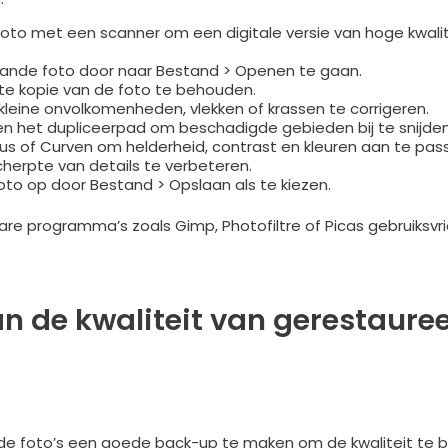
foto met een scanner om een digitale versie van hoge kwalit
ande foto door naar Bestand > Openen te gaan.
cte kopie van de foto te behouden.
leine onvolkomenheden, vlekken of krassen te corrigeren.
 het dupliceerpad om beschadigde gebieden bij te snijden
aus of Curven om helderheid, contrast en kleuren aan te pas
herpte van details te verbeteren.
 foto op door Bestand > Opslaan als te kiezen.
 programma’s zoals Gimp, Photofiltre of Picas gebruiksvri
an de kwaliteit van gerestaure
ude foto’s een goede back-up te maken om de kwaliteit te 