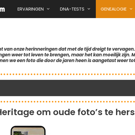
ERVARINGEN
DNA-TESTS
GENEALOGIE
VADERSCHAP
E
AI TIME MACHINE
BESTE DNA-TEST VOOR HOND
OUDE FOT
t van onze herinneringen dat met de tijd dreigt te vervagen.
MOEDERSCHAP
REIMAGINE
BESTE DNA-TEST VOOR KATTE
BABY’S VE
ngen weer tot leven te brengen, maar het kan moeilijk zijn.
M
GEBOORT
BROEDERSCHAP
EK OP
HEREDIS
KOKO GENETICS
en we een foto die door de jaren heen is aangetast weer tot
THE GENEALOGIST
GENES REUNITED
ritage om oude foto’s te hers