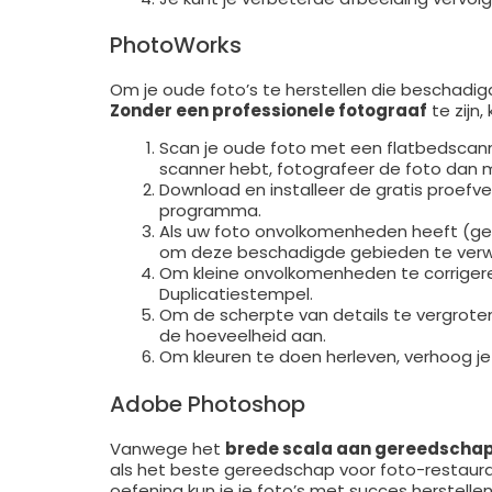
PhotoWorks
Om je oude foto’s te herstellen die beschadigd
Zonder een professionele fotograaf
te zijn,
Scan je oude foto met een flatbedscanner
scanner hebt, fotografeer de foto dan
Download en installeer de gratis proefve
programma.
Als uw foto onvolkomenheden heeft (gera
om deze beschadigde gebieden te verwi
Om kleine onvolkomenheden te corrigeren
Duplicatiestempel.
Om de scherpte van details te vergroten
de hoeveelheid aan.
Om kleuren te doen herleven, verhoog je d
Adobe Photoshop
Vanwege het
brede scala aan gereedschap
als het beste gereedschap voor foto-restaura
oefening kun je je foto’s met succes herstellen