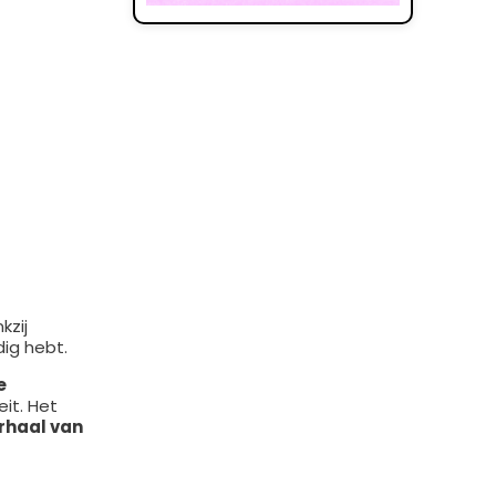
kzij
ig hebt.
e
it. Het
rhaal van