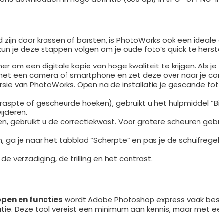
 zijn door krassen of barsten, is PhotoWorks ook een ideale 
 kun je deze stappen volgen om je oude foto’s quick te herste
 om een digitale kopie van hoge kwaliteit te krijgen. Als je
 met een camera of smartphone en zet deze over naar je co
rsie van PhotoWorks. Open na de installatie je gescande fot
spte of gescheurde hoeken), gebruikt u het hulpmiddel “Bij
jderen.
, gebruikt u de correctiekwast. Voor grotere scheuren gebr
, ga je naar het tabblad “Scherpte” en pas je de schuifrege
e verzadiging, de trilling en het contrast.
pen en functies
wordt Adobe Photoshop express vaak be
tie. Deze tool vereist een minimum aan kennis, maar met e
.