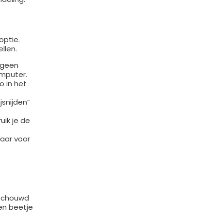
optie.
llen.
 geen
mputer.
o in het
snijden”
uik je de
laar voor
schouwd
en beetje