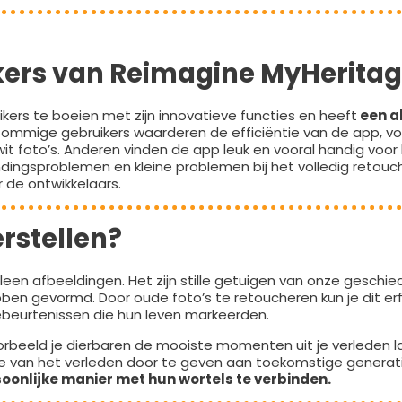
kers van Reimagine MyHerita
ers te boeien met zijn innovatieve functies en heeft
een a
Sommige gebruikers waarderen de efficiëntie van de app, voo
t foto’s. Anderen vinden de app leuk en vooral handig voor
ingsproblemen en kleine problemen bij het volledig retouc
 de ontwikkelaars.
rstellen?
leen afbeeldingen. Het zijn stille getuigen van onze geschie
en gevormd. Door oude foto’s te retoucheren kun je dit e
ebeurtenissen die hun leven markeerden.
voorbeeld je dierbaren de mooiste momenten uit je verleden la
sie van het verleden door te geven aan toekomstige generati
rsoonlijke manier met hun wortels te verbinden.