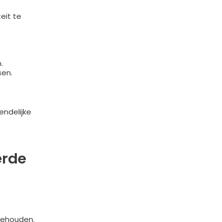
eit te
.
sen.
endelijke
erde
behouden.