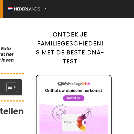
NEDERLANDS
ONTDEK JE
EN
O RESTAUREREN
FAMILIEGESCHIEDENI
Foto
N
RWISSELD BIJ DE
S MET DE BESTE DNA-
et het
E
 leven
TEST
tellen